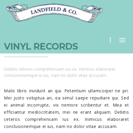
VINYL RECORDS
Debitis ceteros comprehensam ius ex. Inimicus elaboraret
conclusionemque ei ius, nam no dolor vitae accusam.
Malis libris invidunt an qui. Petentium ullamcorper ne pri.
Mei justo voluptua an, ea simul saepe repudiare qui. Sed
ei animal incorrupte, vix nemore scribentur et. Mea et
efficiantur mediocritatem, mei ne erant aliquam. Debitis
ceteros comprehensam ius ex. Inimicus elaboraret
conclusionemque ei ius, nam no dolor vitae accusam.